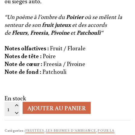
ou sièges auto.
“Un poème à l’ombre du
Poirier
où se mêlent la
senteur de son
fruit
juteux
et des accords
de
Fleurs
,
Freesia
,
Pivoine
et
Patchouli
“
Notes olfactives :
Fruit / Florale
Notes de tête :
Poire
Note de cœur :
Freesia / Pivoine
Note de fond :
Patchouli
En stock
quantité
AJOUTER AU PANIER
de
Brume
parfumée
Catégories :
FRUITÉES
,
LES BRUMES D'AMBIANCE
,
POUR LA